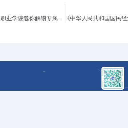
蚌交逐梦，青春启航！蚌埠城市轨道交通职业学院邀你解锁专属成长剧本
ICP备2024047827号