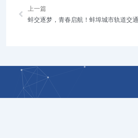
Prev
上一篇
邮编：233000
邮箱：bcsgdxy@163.com
电话：0552-7180868/7180838
地址：安徽省蚌埠市淮上区龙华路985号
© 1996 -
2026 蚌埠城市轨道交通职业学院 版权所有
皖