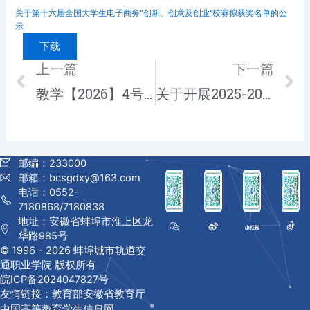
关于第十六届全国大学生电子商务“创新、创意及创业”校赛拟获奖名单的公
示
下载
Prev
上一篇
下一篇
N
教学【2026】4号 课程思政教学竞赛方案
关于开展2025-2026学年第二学期期中学生评教通知
邮编：233000
邮箱：bcsgdxy@163.com
电话：0552-
7180868/7180838
地址：安徽省蚌埠市淮上区龙
华路985号
© 1996 -
2026 蚌埠城市轨道交
通职业学院 版权所有
皖ICP备2024047827号
友情链接：
教育部
安徽省教育厅
中国高等教育学生信息网