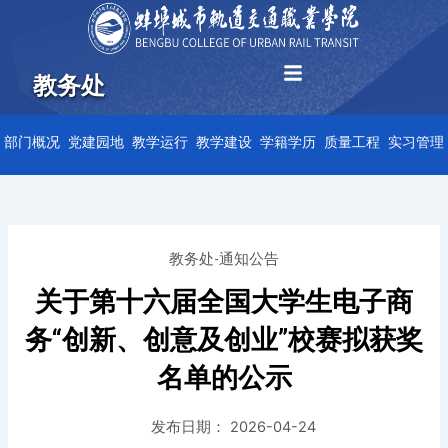
跳
至
内
教务处
容
部门概况
党建园地
教学运行
教学建设
学籍学历
质量工程
实习管理
教务处-通知公告
关于第十六届全国大学生电子商
务“创新、创意及创业”校赛拟获奖
名单的公示
发布日期：
2026-04-24