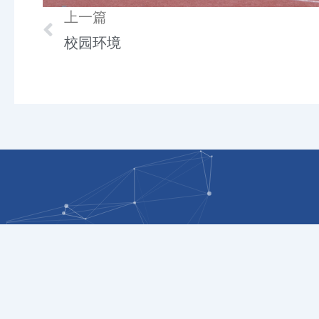
Prev
上一篇
校园环境
邮编：233000
邮箱：bcsgdxy@163.com
电话：0552-7180868/7180838
地址：安徽省蚌埠市淮上区龙华路985号
© 1996 -
2026 蚌埠城市轨道交通职业学院 版权所有
皖