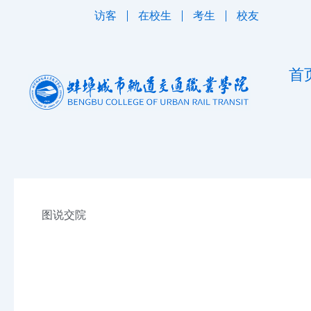
跳
访客
在校生
考生
校友
至
内
容
首
图说交院