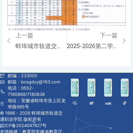
Prev
上一篇
下一篇
N
蚌埠城市轨道交通职业学院 2024-2025学年第二学期校历
2025-2026第二学期校历
邮编：233000
邮箱：bcsgdxy@163.com
电话：0552-
7180868/7180838
地址：安徽省蚌埠市淮上区龙
华路985号
© 1996 -
2026 蚌埠城市轨道交
通职业学院 版权所有
皖ICP备2024047827号
友情链接：
教育部
安徽省教育厅