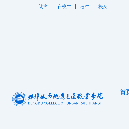
跳
访客
在校生
考生
校友
至
内
容
首