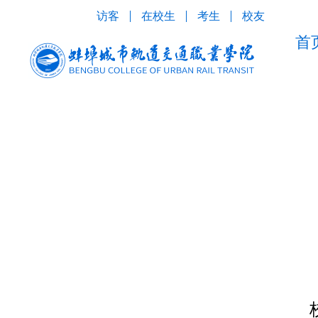
跳
访客
在校生
考生
校友
至
首
内
容