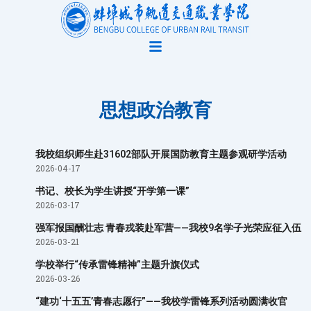
跳
至
内
容
思想政治教育
我校组织师生赴31602部队开展国防教育主题参观研学活动
Page
Page
2026-04-17
书记、校长为学生讲授“开学第一课”
2026-03-17
强军报国酬壮志 青春戎装赴军营——我校9名学子光荣应征入伍
2026-03-21
学校举行“传承雷锋精神”主题升旗仪式
2026-03-26
“建功‘十五五’青春志愿行”——我校学雷锋系列活动圆满收官