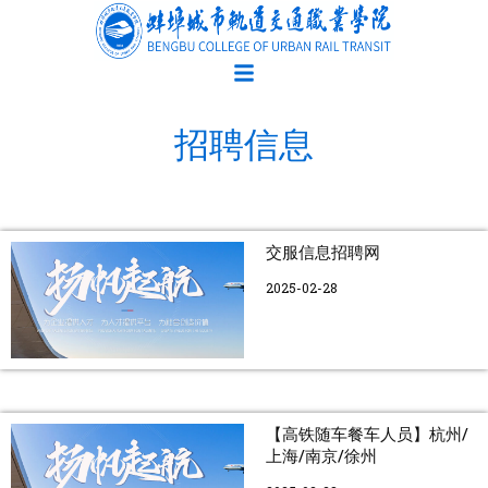
跳
至
内
容
招聘信息
交服信息招聘网
2025-02-28
【高铁随‮餐车‬车人员】杭州/
上海/南京/徐州