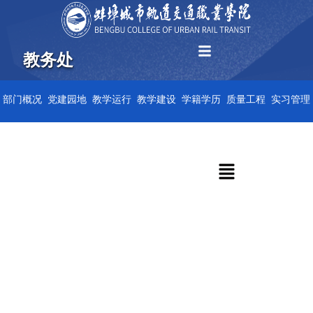
跳
至
内
教务处
容
部门概况
党建园地
教学运行
教学建设
学籍学历
质量工程
实习管理
菜
单