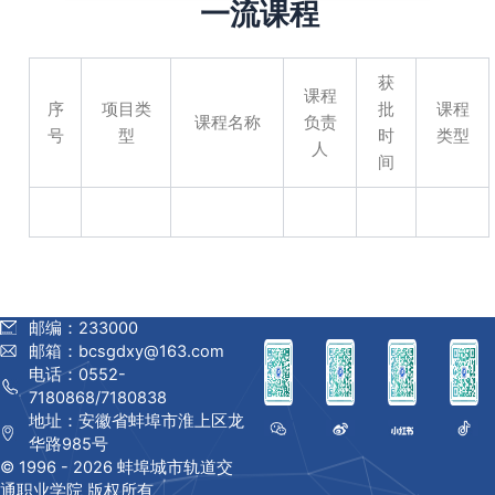
一流课程
获
课程
序
项目类
批
课程
课程名称
负责
号
型
时
类型
人
间
邮编：233000
邮箱：bcsgdxy@163.com
电话：0552-
7180868/7180838
地址：安徽省蚌埠市淮上区龙
华路985号
© 1996 -
2026 蚌埠城市轨道交
通职业学院 版权所有